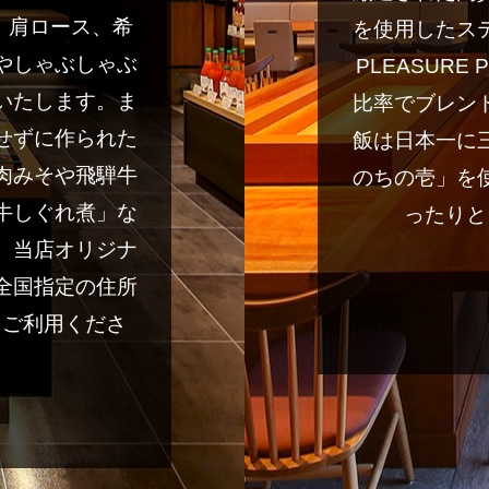
レ、肩ロース、希
を使用したス
やしゃぶしゃぶ
PLEASUR
いたします。ま
比率でブレン
せずに作られた
飯は日本一に
肉みそや飛騨牛
のちの壱」を
牛しぐれ煮」な
ったりと
。当店オリジナ
全国指定の住所
、ご利用くださ