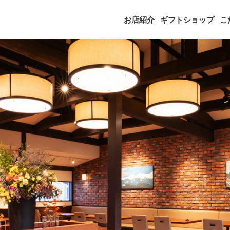
お店紹介
ギフトショップ
こ
精肉 飛騨高山PLEASURE PORK
調味料(ドレッシング・タレ・塩 他)