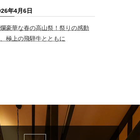
026年4月6日
絢爛豪華な春の高山祭！祭りの感動
を、極上の飛騨牛とともに