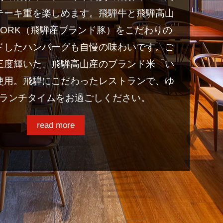
テーキ重を楽しめます。飛騨牛と飛騨高山
E PORK（飛騨産ブランド豚）をこだわりの
ドしたハンバーグも自慢の味わいです。ご
三度輝いた、飛騨高山産のブランド米「い
使用。飛騨にこだわったレストランで、ゆ
ランチタイムをお過ごしください。
read more