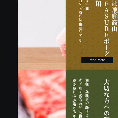
脂がきれいで旨みの強い素材本来の味わいです。
抗生物・合成抗菌剤を一切使用しない豚肉は、
read more
贈る方も贈られる方も満足できるギフトです。
キメ細かく脂のきれいな飛騨高山PLEASUREポークは
格別な旨味と、上品な美味しさの飛騨牛をはじめ