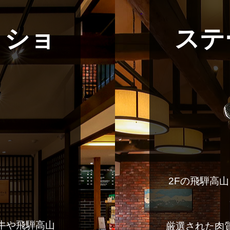
トショ
ステ
2Fの飛騨高
牛や飛騨高山
厳選された肉